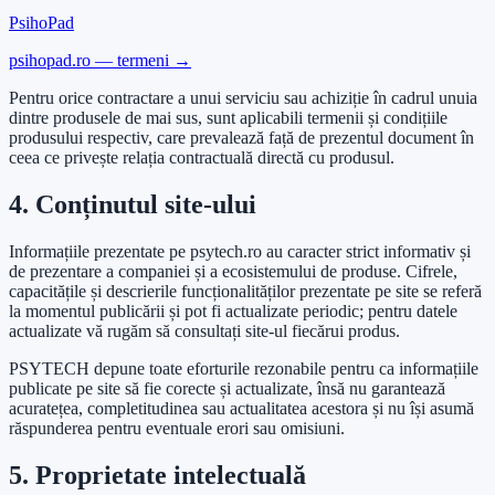
PsihoPad
psihopad.ro — termeni →
Pentru orice contractare a unui serviciu sau achiziție în cadrul unuia
dintre produsele de mai sus, sunt aplicabili termenii și condițiile
produsului respectiv, care prevalează față de prezentul document în
ceea ce privește relația contractuală directă cu produsul.
4. Conținutul site-ului
Informațiile prezentate pe psytech.ro au caracter strict informativ și
de prezentare a companiei și a ecosistemului de produse. Cifrele,
capacitățile și descrierile funcționalităților prezentate pe site se referă
la momentul publicării și pot fi actualizate periodic; pentru datele
actualizate vă rugăm să consultați site-ul fiecărui produs.
PSYTECH depune toate eforturile rezonabile pentru ca informațiile
publicate pe site să fie corecte și actualizate, însă nu garantează
acuratețea, completitudinea sau actualitatea acestora și nu își asumă
răspunderea pentru eventuale erori sau omisiuni.
5. Proprietate intelectuală