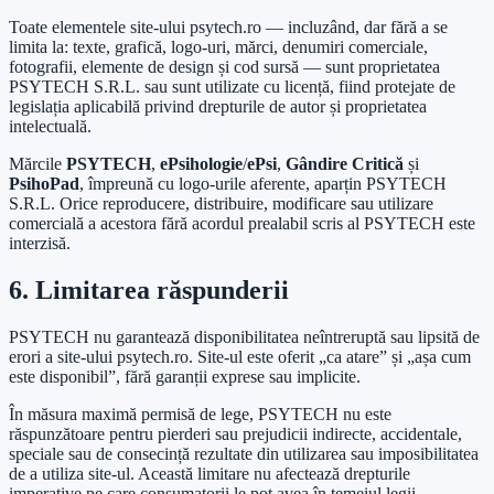
Toate elementele site-ului psytech.ro — incluzând, dar fără a se
limita la: texte, grafică, logo-uri, mărci, denumiri comerciale,
fotografii, elemente de design și cod sursă — sunt proprietatea
PSYTECH S.R.L. sau sunt utilizate cu licență, fiind protejate de
legislația aplicabilă privind drepturile de autor și proprietatea
intelectuală.
Mărcile
PSYTECH
,
ePsihologie
/
ePsi
,
Gândire Critică
și
PsihoPad
, împreună cu logo-urile aferente, aparțin PSYTECH
S.R.L. Orice reproducere, distribuire, modificare sau utilizare
comercială a acestora fără acordul prealabil scris al PSYTECH este
interzisă.
6. Limitarea răspunderii
PSYTECH nu garantează disponibilitatea neîntreruptă sau lipsită de
erori a site-ului psytech.ro. Site-ul este oferit „ca atare” și „așa cum
este disponibil”, fără garanții exprese sau implicite.
În măsura maximă permisă de lege, PSYTECH nu este
răspunzătoare pentru pierderi sau prejudicii indirecte, accidentale,
speciale sau de consecință rezultate din utilizarea sau imposibilitatea
de a utiliza site-ul. Această limitare nu afectează drepturile
imperative pe care consumatorii le pot avea în temeiul legii.