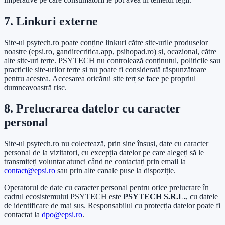
7. Linkuri externe
Site-ul psytech.ro poate conține linkuri către site-urile produselor
noastre (epsi.ro, gandirecritica.app, psihopad.ro) și, ocazional, către
alte site-uri terțe. PSYTECH nu controlează conținutul, politicile sau
practicile site-urilor terțe și nu poate fi considerată răspunzătoare
pentru acestea. Accesarea oricărui site terț se face pe propriul
dumneavoastră risc.
8. Prelucrarea datelor cu caracter
personal
Site-ul psytech.ro nu colectează, prin sine însuși, date cu caracter
personal de la vizitatori, cu excepția datelor pe care alegeți să le
transmiteți voluntar atunci când ne contactați prin email la
contact@epsi.ro
sau prin alte canale puse la dispoziție.
Operatorul de date cu caracter personal pentru orice prelucrare în
cadrul ecosistemului PSYTECH este
PSYTECH S.R.L.
, cu datele
de identificare de mai sus. Responsabilul cu protecția datelor poate fi
contactat la
dpo@epsi.ro
.