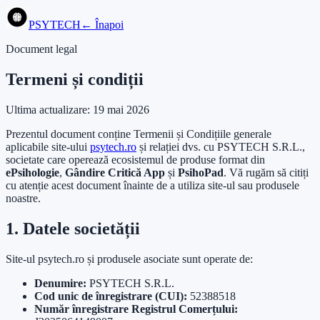
PSYTECH
← Înapoi
Document legal
Termeni și condiții
Ultima actualizare:
19 mai 2026
Prezentul document conține Termenii și Condițiile generale
aplicabile site-ului
psytech.ro
și relației dvs. cu PSYTECH S.R.L.,
societate care operează ecosistemul de produse format din
ePsihologie
,
Gândire Critică App
și
PsihoPad
. Vă rugăm să citiți
cu atenție acest document înainte de a utiliza site-ul sau produsele
noastre.
1. Datele societății
Site-ul psytech.ro și produsele asociate sunt operate de:
Denumire:
PSYTECH S.R.L.
Cod unic de înregistrare (CUI):
52388518
Număr înregistrare Registrul Comerțului: