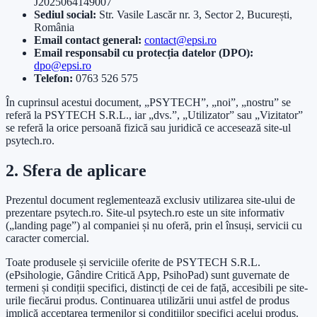
J2025064149007
Sediul social:
Str. Vasile Lascăr nr. 3, Sector 2, București,
România
Email contact general:
contact@epsi.ro
Email responsabil cu protecția datelor (DPO):
dpo@epsi.ro
Telefon:
0763 526 575
În cuprinsul acestui document, „PSYTECH”, „noi”, „nostru” se
referă la PSYTECH S.R.L., iar „dvs.”, „Utilizator” sau „Vizitator”
se referă la orice persoană fizică sau juridică ce accesează site-ul
psytech.ro.
2. Sfera de aplicare
Prezentul document reglementează exclusiv utilizarea site-ului de
prezentare psytech.ro. Site-ul psytech.ro este un site informativ
(„landing page”) al companiei și nu oferă, prin el însuși, servicii cu
caracter comercial.
Toate produsele și serviciile oferite de PSYTECH S.R.L.
(ePsihologie, Gândire Critică App, PsihoPad) sunt guvernate de
termeni și condiții specifici, distincți de cei de față, accesibili pe site-
urile fiecărui produs. Continuarea utilizării unui astfel de produs
implică acceptarea termenilor și condițiilor specifici acelui produs.