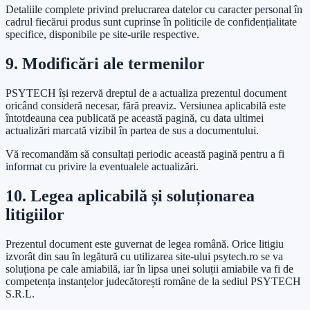
Detaliile complete privind prelucrarea datelor cu caracter personal în
cadrul fiecărui produs sunt cuprinse în politicile de confidențialitate
specifice, disponibile pe site-urile respective.
9. Modificări ale termenilor
PSYTECH își rezervă dreptul de a actualiza prezentul document
oricând consideră necesar, fără preaviz. Versiunea aplicabilă este
întotdeauna cea publicată pe această pagină, cu data ultimei
actualizări marcată vizibil în partea de sus a documentului.
Vă recomandăm să consultați periodic această pagină pentru a fi
informat cu privire la eventualele actualizări.
10. Legea aplicabilă și soluționarea
litigiilor
Prezentul document este guvernat de legea română. Orice litigiu
izvorât din sau în legătură cu utilizarea site-ului psytech.ro se va
soluționa pe cale amiabilă, iar în lipsa unei soluții amiabile va fi de
competența instanțelor judecătorești române de la sediul PSYTECH
S.R.L.